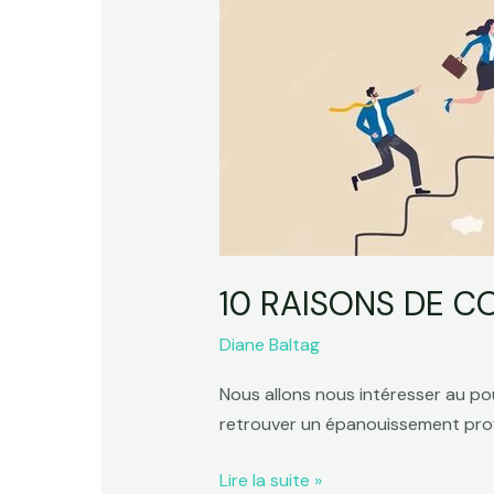
psychologue
du
travail
10 RAISONS DE C
Diane Baltag
Nous allons nous intéresser au pou
retrouver un épanouissement prof
Lire la suite »