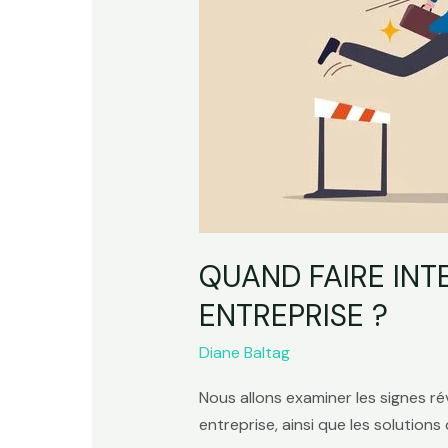
du
travail
en
entreprise
?
QUAND FAIRE INT
ENTREPRISE ?
Diane Baltag
Nous allons examiner les signes ré
entreprise, ainsi que les solution