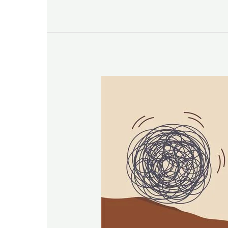
Harcèlement
au
Travail
:
Que
Faire
?