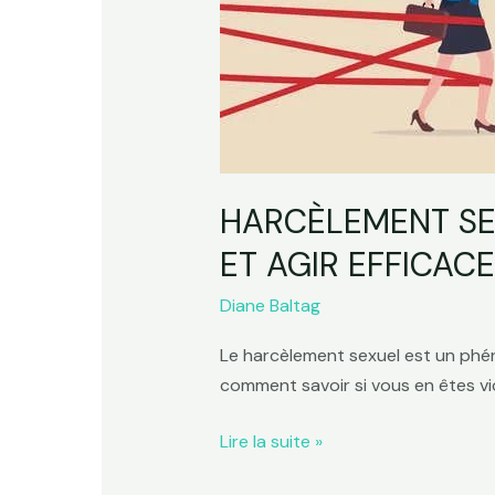
Comment
le
reconnaître
et
agir
efficacement
?
HARCÈLEMENT SE
ET AGIR EFFICAC
Diane Baltag
Le harcèlement sexuel est un phé
comment savoir si vous en êtes vi
Lire la suite »