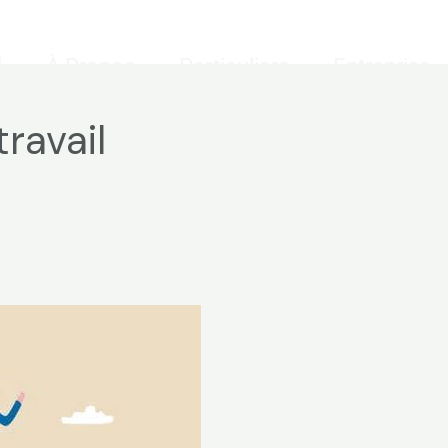
l
À Propos
Particuliers
Entreprise
ravail